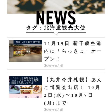
タグ：北海道観光大使
お知らせ | 新千歳空港
11月19日 新千歳空港
内に「らっきょ」オー
プン！
2024年11月7日
イベント | お知らせ | ら
【丸井今井札幌】あん
っきょ大サーカス | 期間
限定 | 札幌らっきょ
こ博覧会出店！ 10月
2日(水)〜10月7日
(月)まで
2024年10月2日