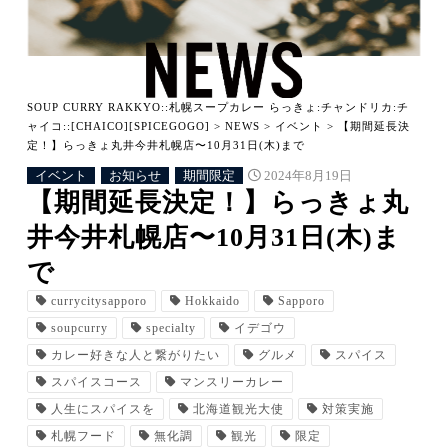
SOUP CURRY RAKKYO::札幌スープカレー らっきょ:チャンドリカ:チ
ャイコ::[CHAICO][SPICEGOGO]
>
NEWS
>
イベント
>
【期間延長決
定！】らっきょ丸井今井札幌店〜10月31日(木)まで
イベント
お知らせ
期間限定
2024年8月19日
【期間延長決定！】らっきょ丸
井今井札幌店〜10月31日(木)ま
で
currycitysapporo
Hokkaido
Sapporo
soupcurry
specialty
イデゴウ
カレー好きな人と繋がりたい
グルメ
スパイス
スパイスコース
マンスリーカレー
人生にスパイスを
北海道観光大使
対策実施
札幌フード
無化調
観光
限定