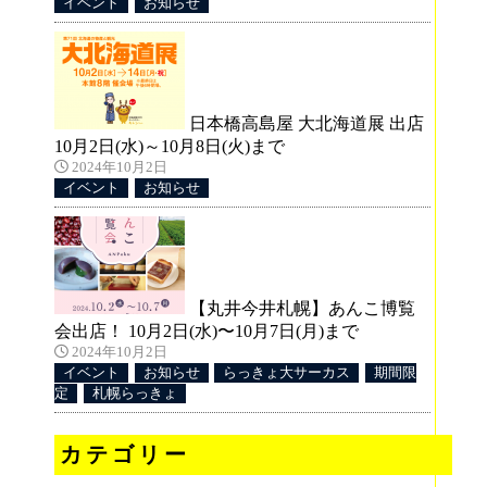
イベント
お知らせ
能く
週
日本橋高島屋 大北海道展 出店
10月2日(水)～10月8日(火)まで
2024年10月2日
イベント
お知らせ
店
プ
【丸井今井札幌】あんこ博覧
会出店！ 10月2日(水)〜10月7日(月)まで
2024年10月2日
イベント
お知らせ
らっきょ大サーカス
期間限
定
札幌らっきょ
カテゴリー
第