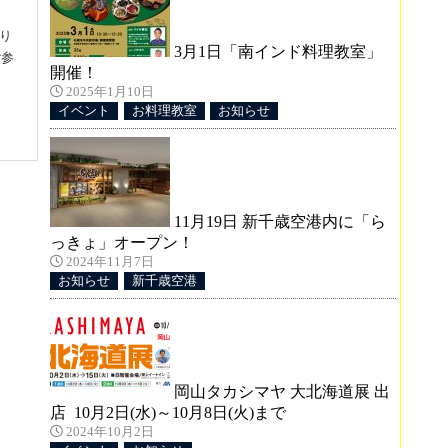
なり
3月1日「南インド料理教室」
ご参
開催！
2025年1月10日
イベント
お料理教室
お知らせ
11月19日 新千歳空港内に「ら
～
っきょ」オープン！
2024年11月7日
お知らせ
新千歳空港
レ
さ
岡山タカシマヤ 大北海道展 出
店 10月2日(水)～10月8日(火)まで
2024年10月2日
0