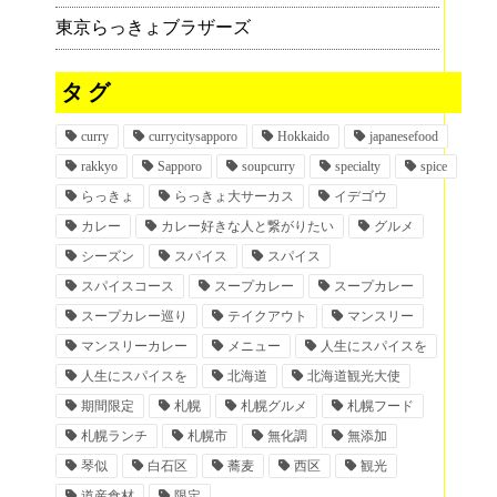
東京らっきょブラザーズ
タグ
curry
currycitysapporo
Hokkaido
japanesefood
rakkyo
Sapporo
soupcurry
specialty
spice
らっきょ
らっきょ大サーカス
イデゴウ
カレー
カレー好きな人と繋がりたい
グルメ
シーズン
スパイス
スパイス
スパイスコース
スープカレー
スープカレー
スープカレー巡り
テイクアウト
マンスリー
マンスリーカレー
メニュー
人生にスパイスを
人生にスパイスを
北海道
北海道観光大使
期間限定
札幌
札幌グルメ
札幌フード
札幌ランチ
札幌市
無化調
無添加
琴似
白石区
蕎麦
西区
観光
道産食材
限定