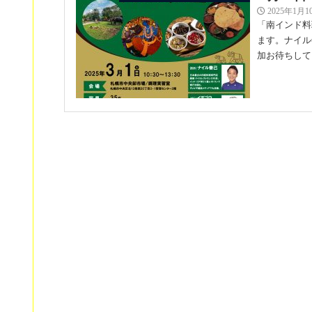
2025年1月1
「南インド料理
ます。ナイル
加お待ちして
岡山タ
イベント | お知らせ
10月8
2024年10月
岡山タカシマ
ー」 ※テイ
いませ！ 日時：2
日本橋高
イベント | お知らせ