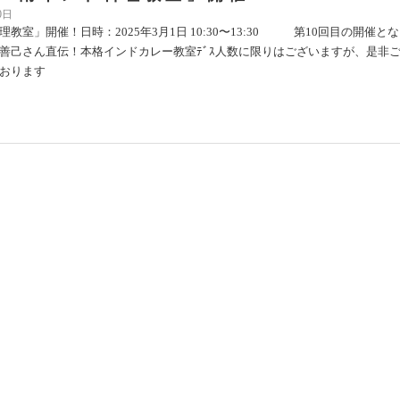
0日
教室」開催！日時：2025年3月1日 10:30〜13:30 第10回目の開催と
善己さん直伝！本格インドカレー教室ﾃﾞｽ人数に限りはございますが、是非
おります
カシマヤ 大北海道展 出店 10月2日(水)
日(火)まで
2日
ヤにて、大北海道展に出店いたします。 「十勝産どろ豚ハンバーグスープカ
クアウトのみの提供となります。この機会に是非とも北海道の味をご堪能くだ
024年10月2日(水) ～ 20 […]
島屋 大北海道展 出店 10月2日(水)～1