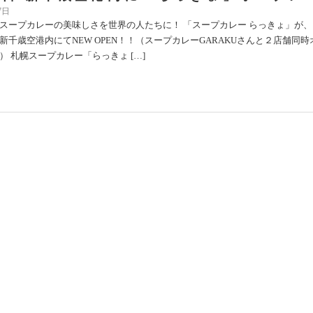
7日
スープカレーの美味しさを世界の人たちに！ 「スープカレー らっきょ」が、
新千歳空港内にてNEW OPEN！！（スープカレーGARAKUさんと２店舗同時
） 札幌スープカレー「らっきょ […]
今井札幌】あんこ博覧会出店！ 10月2日
10月7日(月)まで
2日
らっきょが、なんと！あんこ博覧会に出店します！！ あんことスパイスの融
ニューでお出向します！あんことスパイスの出会いをお楽しみください 場所
館9階催事場日時：10月2日(水)〜1 […]
２４年９月】マンスリーメニュー＆シーズ