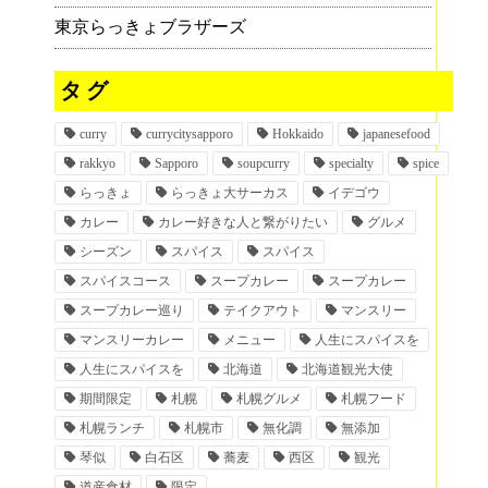
東京らっきょブラザーズ
タグ
curry
currycitysapporo
Hokkaido
japanesefood
rakkyo
Sapporo
soupcurry
specialty
spice
らっきょ
らっきょ大サーカス
イデゴウ
カレー
カレー好きな人と繋がりたい
グルメ
シーズン
スパイス
スパイス
スパイスコース
スープカレー
スープカレー
スープカレー巡り
テイクアウト
マンスリー
マンスリーカレー
メニュー
人生にスパイスを
人生にスパイスを
北海道
北海道観光大使
期間限定
札幌
札幌グルメ
札幌フード
札幌ランチ
札幌市
無化調
無添加
琴似
白石区
蕎麦
西区
観光
道産食材
限定