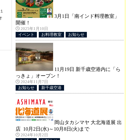
１
3月1日「南インド料理教室」
オ
開催！
2025年1月10日
イベント
お料理教室
お知らせ
11月19日 新千歳空港内に「ら
っきょ」オープン！
2024年11月7日
お知らせ
新千歳空港
合
：
岡山タカシマヤ 大北海道展 出
店 10月2日(水)～10月8日(火)まで
2024年10月2日
ン