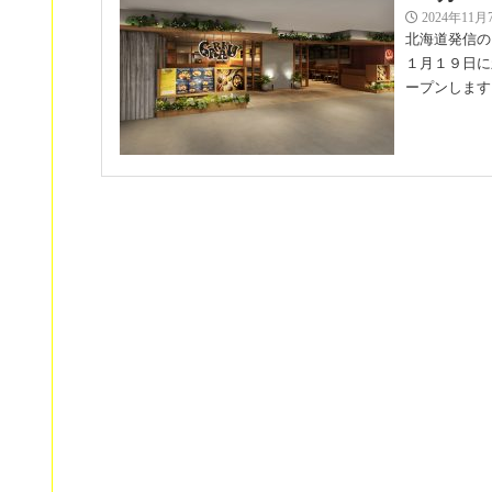
2024年11月
北海道発信の
１月１９日に
ープンします
【丸井
(水)〜
2024年10月
スープカレー
会場限定のメ
丸井今井 大通
【２０