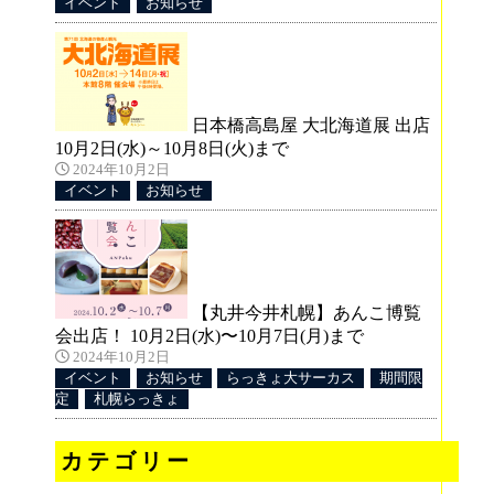
イベント
お知らせ
すの
とビ
日本橋高島屋 大北海道展 出店
10月2日(水)～10月8日(火)まで
2024年10月2日
イベント
お知らせ
ン
すの
【丸井今井札幌】あんこ博覧
ソ
会出店！ 10月2日(水)〜10月7日(月)まで
2024年10月2日
イベント
お知らせ
らっきょ大サーカス
期間限
定
札幌らっきょ
カテゴリー