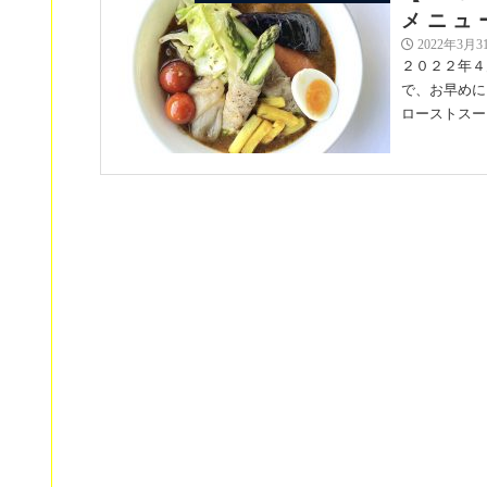
メニュ
2022年3月3
２０２２年４
で、お早めに
ローストスープカ
【２０
期間限定 | 札幌らっきょ
メニュ
2022年3月3
２０２２年４
す。 ４月マン
菜とアッサリ
【レト
お知らせ