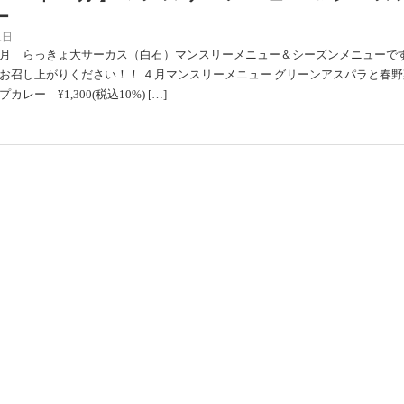
ー
1日
月 らっきょ大サーカス（白石）マンスリーメニュー＆シーズンメニューで
お召し上がりください！！ ４月マンスリーメニュー グリーンアスパラと春野
レー ¥1,300(税込10%) […]
２２年４月】マンスリーメニュー＆シーズ
ー
1日
月 札幌らっきょ（琴似）マンスリーメニュー＆シーズンメニューのお知ら
スリーメニュー 桜姫鶏と山菜の天ぷらスープカレー ¥1,300(税込10%) 旬の
と桜姫の胸肉を天ぷらにしま […]
ルト】牛すじスープカレー新発売！