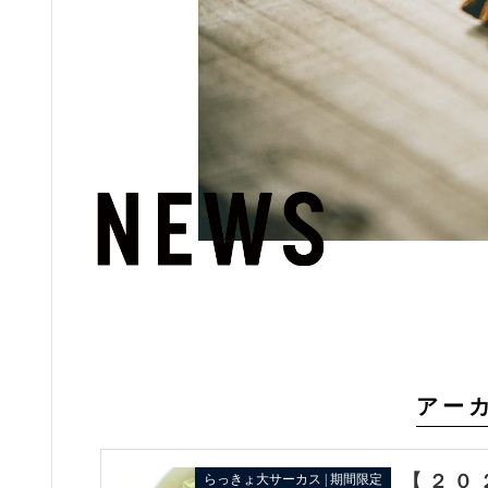
アーカ
【２０
らっきょ大サーカス | 期間限定