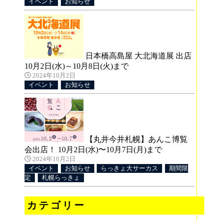
イベント
お知らせ
豊富
)に
日本橋高島屋 大北海道展 出店
10月2日(水)～10月8日(火)まで
2024年10月2日
イベント
お知らせ
ン
すの
【丸井今井札幌】あんこ博覧
ス
会出店！ 10月2日(水)〜10月7日(月)まで
2024年10月2日
イベント
お知らせ
らっきょ大サーカス
期間限
定
札幌らっきょ
カテゴリー
ン