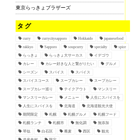
東京らっきょブラザーズ
タグ
curry
currycitysapporo
Hokkaido
japanesefood
rakkyo
Sapporo
soupcurry
specialty
spice
らっきょ
らっきょ大サーカス
イデゴウ
カレー
カレー好きな人と繋がりたい
グルメ
シーズン
スパイス
スパイス
スパイスコース
スープカレー
スープカレー
スープカレー巡り
テイクアウト
マンスリー
マンスリーカレー
メニュー
人生にスパイスを
人生にスパイスを
北海道
北海道観光大使
期間限定
札幌
札幌グルメ
札幌フード
札幌ランチ
札幌市
無化調
無添加
琴似
白石区
蕎麦
西区
観光
道産食材
限定