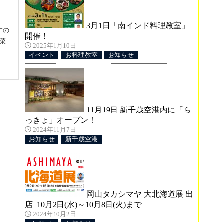
3月1日「南インド料理教室」
すの
開催！
菜
2025年1月10日
イベント
お料理教室
お知らせ
11月19日 新千歳空港内に「ら
ン
っきょ」オープン！
2024年11月7日
お知らせ
新千歳空港
せで
山
岡山タカシマヤ 大北海道展 出
店 10月2日(水)～10月8日(火)まで
2024年10月2日