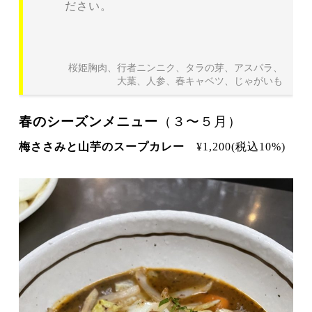
ださい。
桜姫胸肉、行者ニンニク、タラの芽、アスパラ、
大葉、人参、春キャベツ、じゃがいも
春のシーズンメニュー
（３〜５月）
梅ささみと山芋のスープカレー
¥1,200(税込10%)