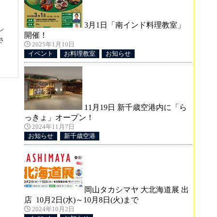
3月1日「南インド料理教室」
レ
開催！
さ
2025年1月10日
イベント
お料理教室
お知らせ
11月19日 新千歳空港内に「ら
0
っきょ」オープン！
2024年11月7日
お知らせ
新千歳空港
能く
週
岡山タカシマヤ 大北海道展 出
店 10月2日(水)～10月8日(火)まで
2024年10月2日