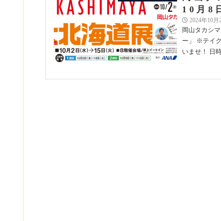
10月8
2024年10月
岡山タカシマ
ー」 ※テイ
いませ！ 日時：2
日本橋高
イベント | お知らせ
月8日(
2024年10月
日本橋高島屋
ださいませ！ 
目】10月2日(水
【丸井
イベント | お知らせ | らっきょ大サーカ