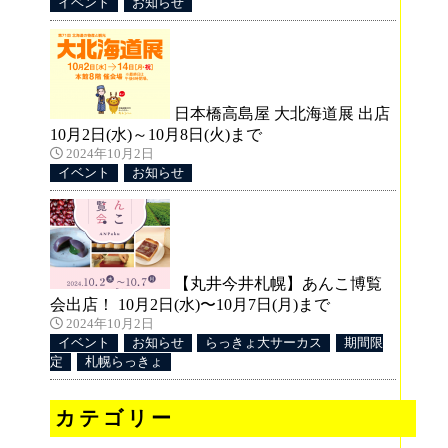
イベント
お知らせ
合
：
日本橋高島屋 大北海道展 出店
10月2日(水)～10月8日(火)まで
2024年10月2日
イベント
お知らせ
【丸井今井札幌】あんこ博覧
会出店！ 10月2日(水)〜10月7日(月)まで
2024年10月2日
イベント
お知らせ
らっきょ大サーカス
期間限
定
札幌らっきょ
カテゴリー