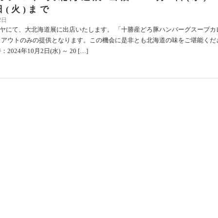
日(火)まで
2日
ヤにて、大北海道展に出店いたします。 「十勝産どろ豚ハンバーグスープカ
クアウトのみの提供となります。この機会に是非とも北海道の味をご堪能くだ
024年10月2日(水) ～ 20 […]
島屋 大北海道展 出店 10月2日(水)～1
火)まで
2日
にて、大北海道展に出店いたします。この機会に是非とも北海道の味をご堪
日時：2024年10月2日(水) ～ 2024年10月14日(月)（らっきょの出店は、【１
)～10月8 […]
今井札幌】あんこ博覧会出店！ 10月2日