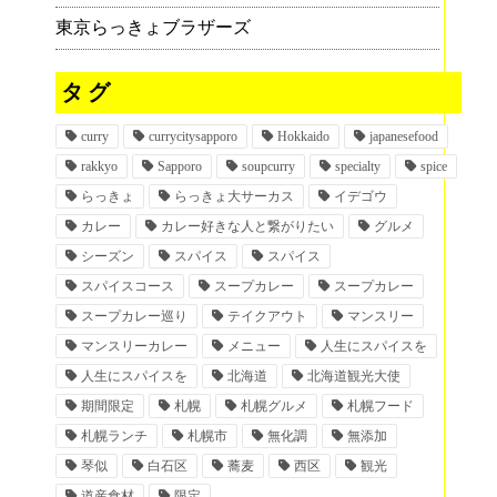
東京らっきょブラザーズ
タグ
curry
currycitysapporo
Hokkaido
japanesefood
rakkyo
Sapporo
soupcurry
specialty
spice
らっきょ
らっきょ大サーカス
イデゴウ
カレー
カレー好きな人と繋がりたい
グルメ
シーズン
スパイス
スパイス
スパイスコース
スープカレー
スープカレー
スープカレー巡り
テイクアウト
マンスリー
マンスリーカレー
メニュー
人生にスパイスを
人生にスパイスを
北海道
北海道観光大使
期間限定
札幌
札幌グルメ
札幌フード
札幌ランチ
札幌市
無化調
無添加
琴似
白石区
蕎麦
西区
観光
道産食材
限定