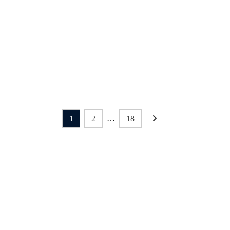
(月)まで
2024年10月2日
【大阪】あべのハルカ
ス近鉄本店 大北海道
展 出店(9/18-24)
2024年9月17日
1
2
…
18
最新NEWS