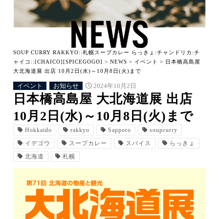
SOUP CURRY RAKKYO::札幌スープカレー らっきょ:チャンドリカ:チ
ャイコ::[CHAICO][SPICEGOGO]
>
NEWS
>
イベント
>
日本橋高島屋
大北海道展 出店 10月2日(水)～10月8日(火)まで
イベント
お知らせ
2024年10月2日
日本橋高島屋 大北海道展 出店
10月2日(水)～10月8日(火)まで
Hokkaido
rakkyo
Sapporo
soupcurry
イデゴウ
スープカレー
スパイス
らっきょ
北海道
札幌