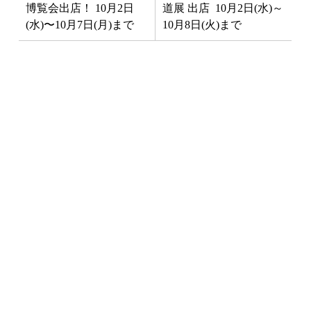
博覧会出店！ 10月2日
道展 出店 10月2日(水)～
(水)〜10月7日(月)まで
10月8日(火)まで
最新NEWS
3月1日「南インド料理教室」開
催！
2025年1月10日
イベント
お料理教室
お知らせ