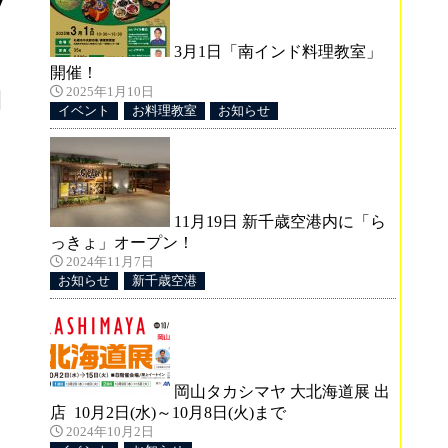
7
3月1日「南インド料理教室」
開催！
2025年1月10日
イベント
お料理教室
お知らせ
11月19日 新千歳空港内に「ら
っきょ」オープン！
2024年11月7日
お知らせ
新千歳空港
岡山タカシマヤ 大北海道展 出
店 10月2日(水)～10月8日(火)まで
2024年10月2日