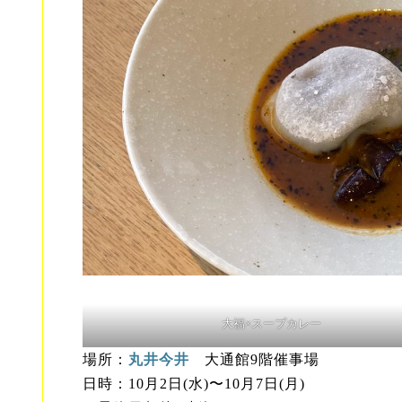
大福×スープカレー
場所：
丸井今井
大通館9階催事場
日時：10月2日(水)〜10月7日(月)