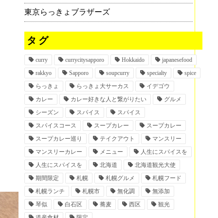
東京らっきょブラザーズ
タグ
curry
currycitysapporo
Hokkaido
japanesefood
rakkyo
Sapporo
soupcurry
specialty
spice
らっきょ
らっきょ大サーカス
イデゴウ
カレー
カレー好きな人と繋がりたい
グルメ
シーズン
スパイス
スパイス
スパイスコース
スープカレー
スープカレー
スープカレー巡り
テイクアウト
マンスリー
マンスリーカレー
メニュー
人生にスパイスを
人生にスパイスを
北海道
北海道観光大使
期間限定
札幌
札幌グルメ
札幌フード
札幌ランチ
札幌市
無化調
無添加
琴似
白石区
蕎麦
西区
観光
道産食材
限定