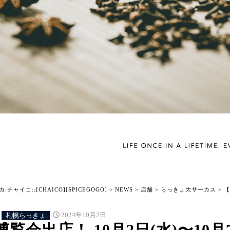
チャイコ::[CHAICO][SPICEGOGO]
>
NEWS
>
店舗
>
らっきょ大サーカス
>
【
札幌らっきょ
2024年10月2日