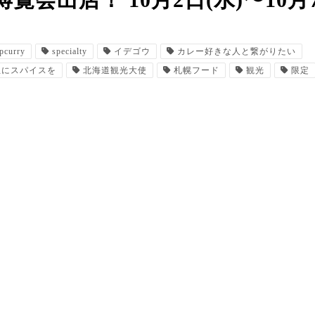
会出店！ 10月2日(水)〜10月
pcurry
specialty
イデゴウ
カレー好きな人と繋がりたい
生にスパイスを
北海道観光大使
札幌フード
観光
限定