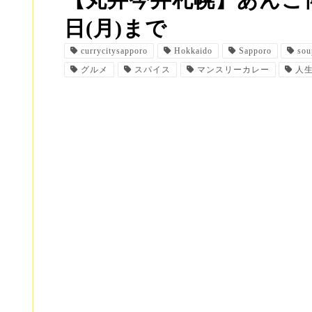
【丸井今井札幌】あんこ博覧
日(月)まで
currycitysapporo
Hokkaido
Sapporo
sou
グルメ
スパイス
マンスリーカレー
人