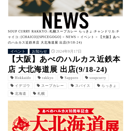
SOUP CURRY RAKKYO::札幌スープカレー らっきょ:チャンドリカ:チ
ャイコ::[CHAICO][SPICEGOGO]
>
NEWS
>
イベント
>
【大阪】あべ
のハルカス近鉄本店 大北海道展 出店(9/18-24)
イベント
お知らせ
2024年9月17日
【大阪】あべのハルカス近鉄本
店 大北海道展 出店(9/18-24)
Hokkaido
rakkyo
Sapporo
soupcurry
イデゴウ
スープカレー
スパイス
らっきょ
北海道
札幌