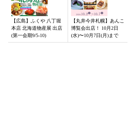
【広島】ふくや 八丁堀
【丸井今井札幌】あんこ
本店 北海道物産展 出店
博覧会出店！ 10月2日
(第一会期9/5-10)
(水)〜10月7日(月)まで
最新NEWS
3月1日「南インド料理教室」開
催！
2025年1月10日
イベント
お料理教室
お知らせ