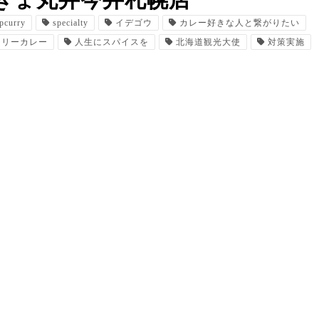
きょ丸井今井札幌店
pcurry
specialty
イデゴウ
カレー好きな人と繋がりたい
スリーカレー
人生にスパイスを
北海道観光大使
対策実施