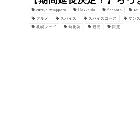
【期間延長決定！】らっ
currycitysapporo
Hokkaido
Sapporo
sou
グルメ
スパイス
スパイスコース
マン
札幌フード
無化調
観光
限定