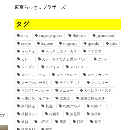
東京らっきょブラザーズ
タグ
curry
currycitysapporo
Hokkaido
japanesefood
rakkyo
Sapporo
soupcurry
specialty
spice
らっきょ
らっきょ大サーカス
イデゴウ
カレー
カレー好きな人と繋がりたい
グルメ
シーズン
スパイス
スパイス
スパイスコース
スープカレー
スープカレー
スープカレー巡り
テイクアウト
マンスリー
マンスリーカレー
メニュー
人生にスパイスを
人生にスパイスを
北海道
北海道観光大使
期間限定
札幌
札幌グルメ
札幌フード
札幌ランチ
札幌市
無化調
無添加
XT
琴似
白石区
蕎麦
西区
観光
道産食材
限定