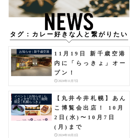
タグ：カレー好きな人と繋がりたい
お知らせ | 新千歳空港
11月19日 新千歳空港
内に「らっきょ」オー
プン！
2024年11月7日
イベント | お知らせ | ら
【丸井今井札幌】あん
っきょ大サーカス | 期間
限定 | 札幌らっきょ
こ博覧会出店！ 10月
2日(水)〜10月7日
(月)まで
2024年10月2日