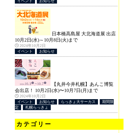
イベント
お知らせ
間に
琴似
日本橋高島屋 大北海道展 出店
10月2日(水)～10月8日(火)まで
2024年10月2日
イベント
お知らせ
！
し
上
【丸井今井札幌】あんこ博覧
会出店！ 10月2日(水)〜10月7日(月)まで
2024年10月2日
イベント
お知らせ
らっきょ大サーカス
期間限
定
札幌らっきょ
カテゴリー
ズ