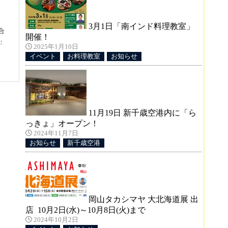
3月1日「南インド料理教室」
合
開催！
：
2025年1月10日
イベント
お料理教室
お知らせ
11月19日 新千歳空港内に「ら
っきょ」オープン！
2024年11月7日
き
お知らせ
新千歳空港
ち申
岡山タカシマヤ 大北海道展 出
店 10月2日(水)～10月8日(火)まで
2024年10月2日