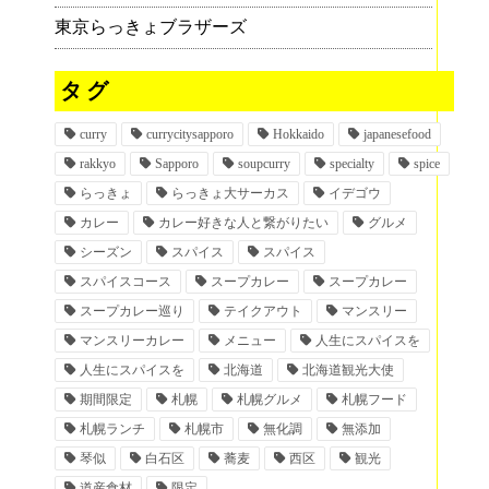
東京らっきょブラザーズ
タグ
curry
currycitysapporo
Hokkaido
japanesefood
rakkyo
Sapporo
soupcurry
specialty
spice
らっきょ
らっきょ大サーカス
イデゴウ
カレー
カレー好きな人と繋がりたい
グルメ
シーズン
スパイス
スパイス
スパイスコース
スープカレー
スープカレー
スープカレー巡り
テイクアウト
マンスリー
マンスリーカレー
メニュー
人生にスパイスを
人生にスパイスを
北海道
北海道観光大使
期間限定
札幌
札幌グルメ
札幌フード
札幌ランチ
札幌市
無化調
無添加
琴似
白石区
蕎麦
西区
観光
道産食材
限定