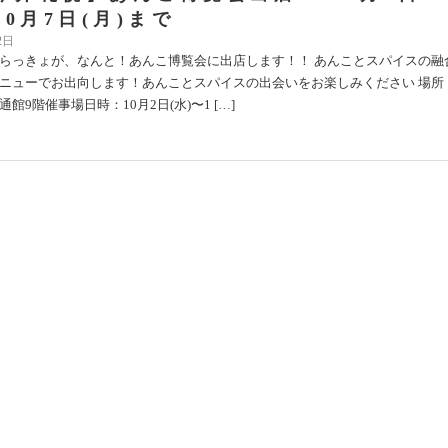
10月7日(月)まで
2日
らっきょが、なんと！あんこ博覧会に出店します！！ あんことスパイスの融
ニューでお出向します！あんことスパイスの出会いをお楽しみください 場所
館9階催事場日時：10月2日(水)〜1 […]
】年末年始のご案内
30日
顧いただきまして、誠にありがとうございます。札幌市内スープカレーらっ
の営業日・営業時間についてご案内いたします。皆様のご来店を心よりお待
す ○らっきょ 琴似本店12/29 1 […]
始の営業のご案内