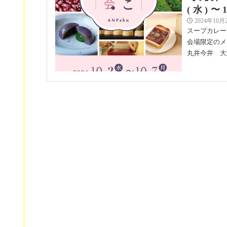
(水)〜
2024年10月
スープカレー
会場限定のメ
丸井今井 大通
【札幌
2023年12月
日頃よりご愛
ょ 年末年始
し上げておりま
年末年