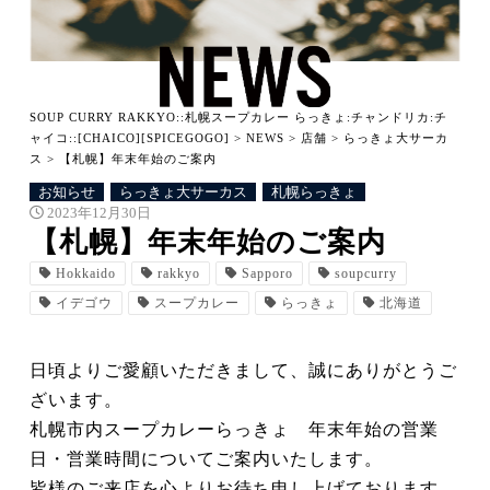
SOUP CURRY RAKKYO::札幌スープカレー らっきょ:チャンドリカ:チ
ャイコ::[CHAICO][SPICEGOGO]
>
NEWS
>
店舗
>
らっきょ大サーカ
ス
>
【札幌】年末年始のご案内
お知らせ
らっきょ大サーカス
札幌らっきょ
2023年12月30日
【札幌】年末年始のご案内
Hokkaido
rakkyo
Sapporo
soupcurry
イデゴウ
スープカレー
らっきょ
北海道
日頃よりご愛顧いただきまして、誠にありがとうご
ざいます。
札幌市内スープカレーらっきょ 年末年始の営業
日・営業時間についてご案内いたします。
皆様のご来店を心よりお待ち申し上げております