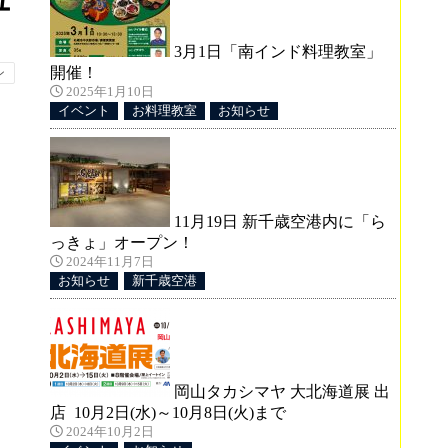
ュ
3月1日「南インド料理教室」
開催！
ン
2025年1月10日
イベント
お料理教室
お知らせ
11月19日 新千歳空港内に「ら
っきょ」オープン！
2024年11月7日
お知らせ
新千歳空港
岡山タカシマヤ 大北海道展 出
店 10月2日(水)～10月8日(火)まで
2024年10月2日