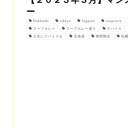
【２０２３年３月】マン
ー
Hokkaido
rakkyo
Sapporo
soupcurry
スープカレー
スープカレー巡り
スパイス
人生にスパイスを
北海道
期間限定
札