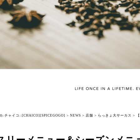
チャイコ::[CHAICO][SPICEGOGO]
>
NEWS
>
店舗
>
らっきょ大サーカス
>
【