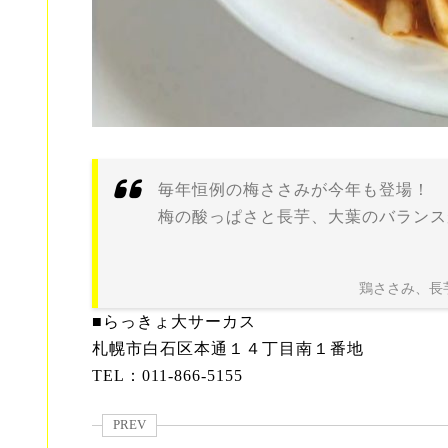
毎年恒例の梅ささみが今年も登場！
梅の酸っぱさと長芋、大葉のバランス
鶏ささみ、長
■らっきょ大サーカス
札幌市白石区本通１４丁目南１番地
TEL：011-866-5155
PREV