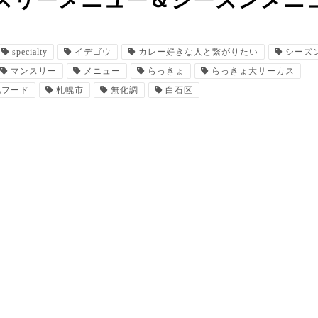
スリーメニュー＆シーズンメニ
specialty
イデゴウ
カレー好きな人と繋がりたい
シーズ
マンスリー
メニュー
らっきょ
らっきょ大サーカス
幌フード
札幌市
無化調
白石区