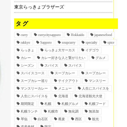
東京らっきょブラザーズ
タグ
curry
currycitysapporo
Hokkaido
japanesefood
rakkyo
Sapporo
soupcurry
specialty
spice
らっきょ
らっきょ大サーカス
イデゴウ
カレー
カレー好きな人と繋がりたい
グルメ
シーズン
スパイス
スパイス
スパイスコース
スープカレー
スープカレー
スープカレー巡り
テイクアウト
マンスリー
マンスリーカレー
メニュー
人生にスパイスを
人生にスパイスを
北海道
北海道観光大使
期間限定
札幌
札幌グルメ
札幌フード
札幌ランチ
札幌市
無化調
無添加
琴似
白石区
蕎麦
西区
観光
道産食材
限定