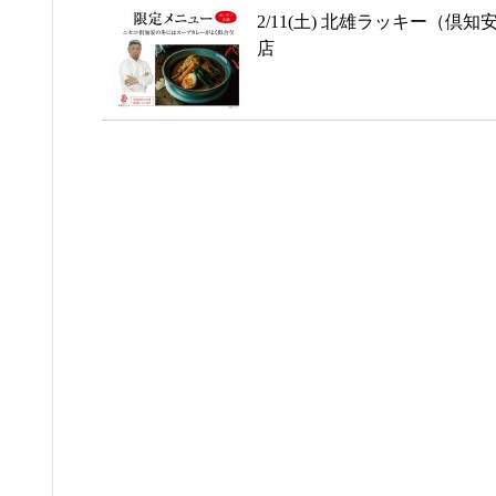
2/11(土) 北雄ラッキー（倶知
店