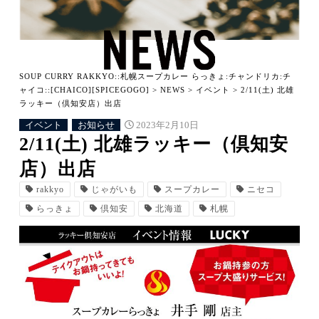
SOUP CURRY RAKKYO::札幌スープカレー らっきょ:チャンドリカ:チ
ャイコ::[CHAICO][SPICEGOGO]
>
NEWS
>
イベント
>
2/11(土) 北雄
ラッキー（倶知安店）出店
イベント
お知らせ
2023年2月10日
2/11(土) 北雄ラッキー（倶知安
店）出店
rakkyo
じゃがいも
スープカレー
ニセコ
らっきょ
倶知安
北海道
札幌