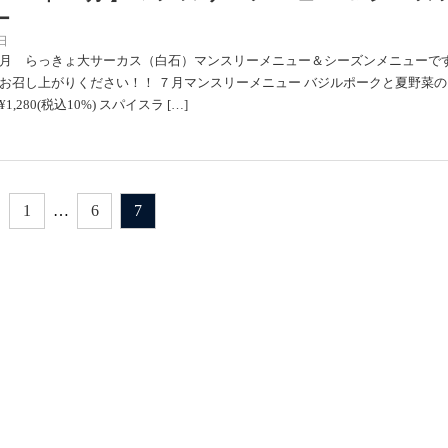
ー
日
月 らっきょ大サーカス（白石）マンスリーメニュー＆シーズンメニューで
お召し上がりください！！ ７月マンスリーメニュー バジルポークと夏野菜の
,280(税込10%) スパイスラ […]
1
…
6
7