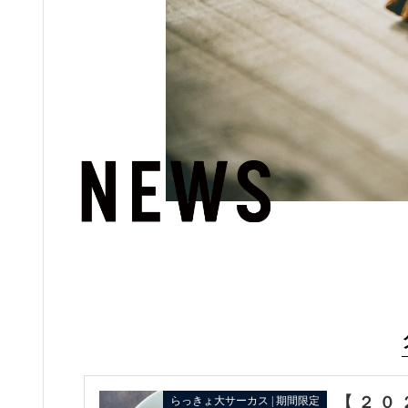
【２０
らっきょ大サーカス | 期間限定