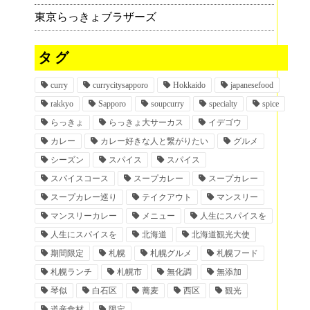
東京らっきょブラザーズ
タグ
curry
currycitysapporo
Hokkaido
japanesefood
rakkyo
Sapporo
soupcurry
specialty
spice
らっきょ
らっきょ大サーカス
イデゴウ
カレー
カレー好きな人と繋がりたい
グルメ
シーズン
スパイス
スパイス
スパイスコース
スープカレー
スープカレー
スープカレー巡り
テイクアウト
マンスリー
マンスリーカレー
メニュー
人生にスパイスを
人生にスパイスを
北海道
北海道観光大使
期間限定
札幌
札幌グルメ
札幌フード
札幌ランチ
札幌市
無化調
無添加
琴似
白石区
蕎麦
西区
観光
道産食材
限定