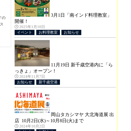
3月1日「南インド料理教室」
すの
開催！
ス
2025年1月10日
イベント
お料理教室
お知らせ
11月19日 新千歳空港内に「ら
っきょ」オープン！
2024年11月7日
お知らせ
新千歳空港
岡山タカシマヤ 大北海道展 出
店 10月2日(水)～10月8日(火)まで
2024年10月2日