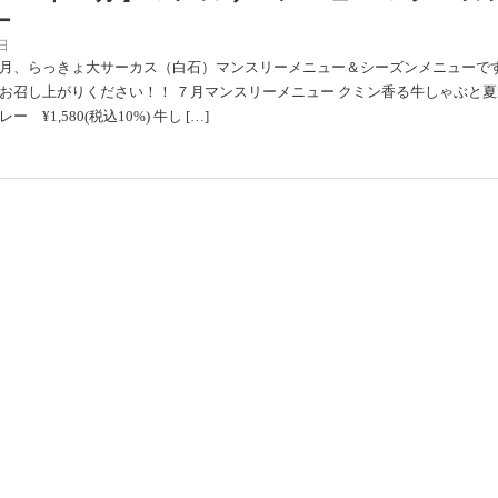
ー
日
月、らっきょ大サーカス（白石）マンスリーメニュー＆シーズンメニューで
お召し上がりください！！ ７月マンスリーメニュー クミン香る牛しゃぶと夏
 ¥1,580(税込10%) 牛し […]
２４年６月】マンスリーメニュー＆シーズ
ー
日
月、らっきょ大サーカス（白石）マンスリーメニュー＆シーズンメニューで
お召し上がりください！！ ６月マンスリーメニュー 2種のスパイスチキンと
カレー ¥1,500(税込10% […]
”再”延長決定！】らっきょ丸井今井札幌店