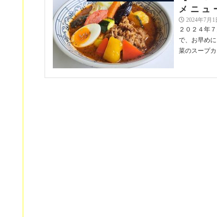
メニュ
2024年7月1
２０２４年７
で、お早めに
菜のスープカレー
【２０
らっきょ大サーカス | 期間限定
メニュ
2024年6月1
２０２４年６
で、お早めに
菜サブジのスープ
【期間
イベント | お知らせ | 期間限定