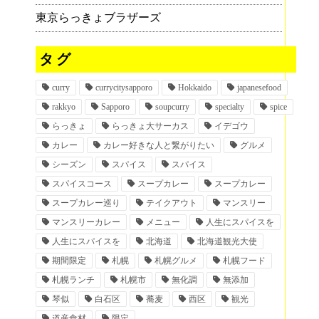
東京らっきょブラザーズ
タグ
curry
currycitysapporo
Hokkaido
japanesefood
rakkyo
Sapporo
soupcurry
specialty
spice
らっきょ
らっきょ大サーカス
イデゴウ
カレー
カレー好きな人と繋がりたい
グルメ
シーズン
スパイス
スパイス
スパイスコース
スープカレー
スープカレー
スープカレー巡り
テイクアウト
マンスリー
マンスリーカレー
メニュー
人生にスパイスを
人生にスパイスを
北海道
北海道観光大使
期間限定
札幌
札幌グルメ
札幌フード
札幌ランチ
札幌市
無化調
無添加
琴似
白石区
蕎麦
西区
観光
道産食材
限定