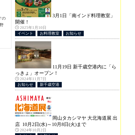
3月1日「南インド料理教室」
すの
開催！
野
2025年1月10日
イベント
お料理教室
お知らせ
11月19日 新千歳空港内に「ら
ン
っきょ」オープン！
2024年11月7日
お知らせ
新千歳空港
すの
夏野
岡山タカシマヤ 大北海道展 出
店 10月2日(水)～10月8日(火)まで
2024年10月2日
〜