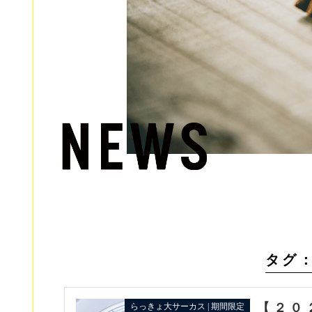
タグ
【２０
らっきょ大サーカス | 期間限定