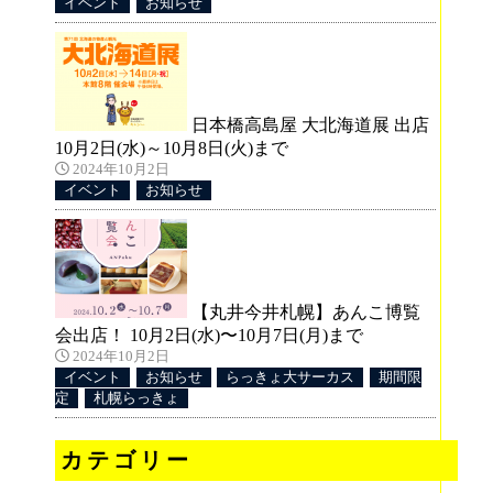
イベント
お知らせ
”延
スト
日本橋高島屋 大北海道展 出店
10月2日(水)～10月8日(火)まで
2024年10月2日
イベント
お知らせ
ン
すの
【丸井今井札幌】あんこ博覧
ス
会出店！ 10月2日(水)〜10月7日(月)まで
2024年10月2日
イベント
お知らせ
らっきょ大サーカス
期間限
定
札幌らっきょ
カテゴリー
ン