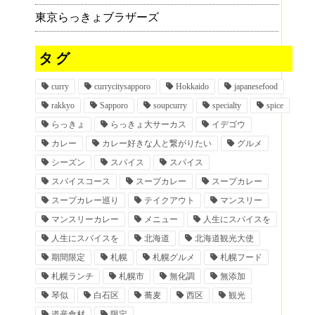
東京らっきょブラザーズ
タグ
curry
currycitysapporo
Hokkaido
japanesefood
rakkyo
Sapporo
soupcurry
specialty
spice
らっきょ
らっきょ大サーカス
イデゴウ
カレー
カレー好きな人と繋がりたい
グルメ
シーズン
スパイス
スパイス
スパイスコース
スープカレー
スープカレー
スープカレー巡り
テイクアウト
マンスリー
マンスリーカレー
メニュー
人生にスパイスを
人生にスパイスを
北海道
北海道観光大使
期間限定
札幌
札幌グルメ
札幌フード
札幌ランチ
札幌市
無化調
無添加
琴似
白石区
蕎麦
西区
観光
道産食材
限定