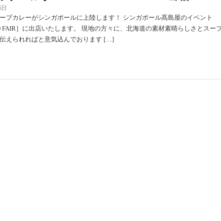
6日
ープカレーがシンガポールに上陸します！ シンガポール髙島屋のイベント
IDO FAIR］に出店いたします。 現地の方々に、北海道の素材素晴らしさとスー
伝えられればと意気込んでおります […]
リカ合衆国サンノゼ】HOKKAIDO FAI
日
きょのスープカレーが海を渡ります！アメリカ合衆国サンフランシスコ州サ
す日本食品ストアー『ミツワ マーケットプレイス』のイベント［HOKKAIDO
店いたします。現地の方々に、日本 […]