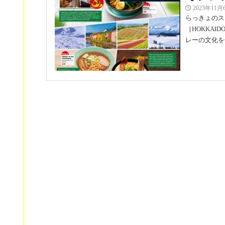
2023年11月
らっきょのス
［HOKKA
レーの文化を
【アメ
イベント | お知らせ
出店
2023年9月1
今年も、らっ
ゼ市にありま
FAIR］に出