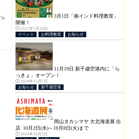
3月1日「南インド料理教室」
プカ
開催！
2025年1月10日
イベント
お料理教室
お知らせ
11月19日 新千歳空港内に「ら
R
っきょ」オープン！
2024年11月7日
お知らせ
新千歳空港
ンノ
岡山タカシマヤ 大北海道展 出
店 10月2日(水)～10月8日(火)まで
2024年10月2日