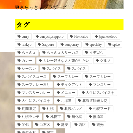
東京らっきょブラザーズ
タグ
curry
currycitysapporo
Hokkaido
japanesefood
rakkyo
Sapporo
soupcurry
specialty
spice
らっきょ
らっきょ大サーカス
イデゴウ
カレー
カレー好きな人と繋がりたい
グルメ
シーズン
スパイス
スパイス
スパイスコース
スープカレー
スープカレー
スープカレー巡り
テイクアウト
マンスリー
マンスリーカレー
メニュー
人生にスパイスを
人生にスパイスを
北海道
北海道観光大使
期間限定
札幌
札幌グルメ
札幌フード
札幌ランチ
札幌市
無化調
無添加
琴似
白石区
蕎麦
西区
観光
道産食材
限定