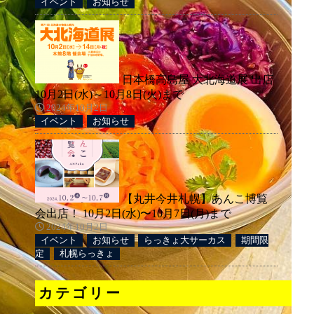
イベント
お知らせ
日本橋高島屋 大北海道展 出店
10月2日(水)～10月8日(火)まで
2024年10月2日
イベント
お知らせ
【丸井今井札幌】あんこ博覧
会出店！ 10月2日(水)〜10月7日(月)まで
2024年10月2日
イベント
お知らせ
らっきょ大サーカス
期間限
定
札幌らっきょ
カテゴリー