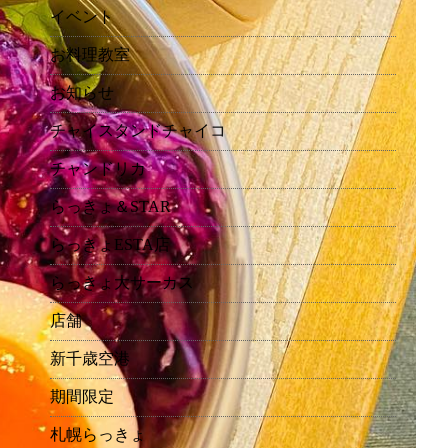
イベント
お料理教室
お知らせ
チャイスタンドチャイコ
チャンドリカ
らっきょ＆STAR
らっきょESTA店
らっきょ大サーカス
店舗
新千歳空港
期間限定
札幌らっきょ