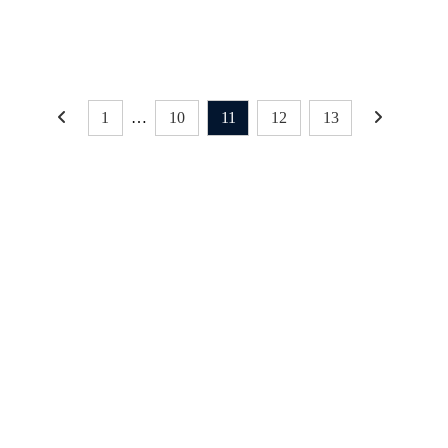
営業時間変更のお知ら
せ
2020年6月1日
1
…
10
11
12
13
最新NEWS
3月1日「南インド料理教室」開
催！
2025年1月10日
イベント
お料理教室
お知らせ