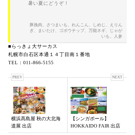
暑い夏にどうぞ！
豚挽肉、さつまいも、れんこん、しめじ、えりん
ぎ、まいたけ、ゴボウチップ、万能ネギ、じゃが
いも、人参
■らっきょ大サーカス
札幌市白石区本通１４丁目南１番地
TEL：011-866-5155
PREV
NEXT
横浜髙島屋 秋の大北海
【シンガポール】
道展 出店
HOKKAIDO FAIR 出店