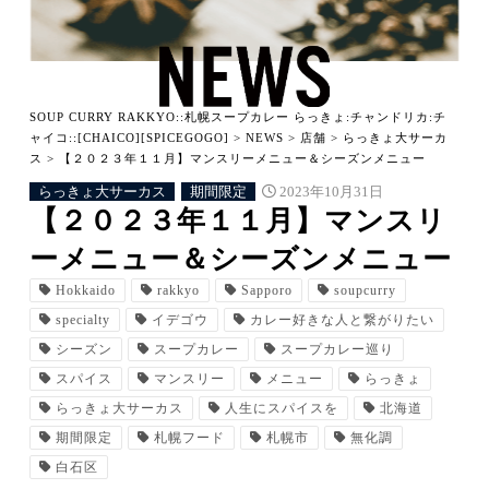
SOUP CURRY RAKKYO::札幌スープカレー らっきょ:チャンドリカ:チ
ャイコ::[CHAICO][SPICEGOGO]
>
NEWS
>
店舗
>
らっきょ大サーカ
ス
>
【２０２３年１１月】マンスリーメニュー＆シーズンメニュー
らっきょ大サーカス
期間限定
2023年10月31日
【２０２３年１１月】マンスリ
ーメニュー＆シーズンメニュー
Hokkaido
rakkyo
Sapporo
soupcurry
specialty
イデゴウ
カレー好きな人と繋がりたい
シーズン
スープカレー
スープカレー巡り
スパイス
マンスリー
メニュー
らっきょ
らっきょ大サーカス
人生にスパイスを
北海道
期間限定
札幌フード
札幌市
無化調
白石区