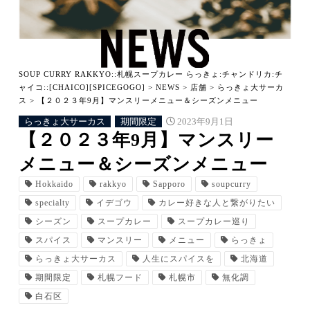
SOUP CURRY RAKKYO::札幌スープカレー らっきょ:チャンドリカ:チ
ャイコ::[CHAICO][SPICEGOGO]
>
NEWS
>
店舗
>
らっきょ大サーカ
ス
>
【２０２３年9月】マンスリーメニュー＆シーズンメニュー
らっきょ大サーカス
期間限定
2023年9月1日
【２０２３年9月】マンスリー
メニュー＆シーズンメニュー
Hokkaido
rakkyo
Sapporo
soupcurry
specialty
イデゴウ
カレー好きな人と繋がりたい
シーズン
スープカレー
スープカレー巡り
スパイス
マンスリー
メニュー
らっきょ
らっきょ大サーカス
人生にスパイスを
北海道
期間限定
札幌フード
札幌市
無化調
白石区