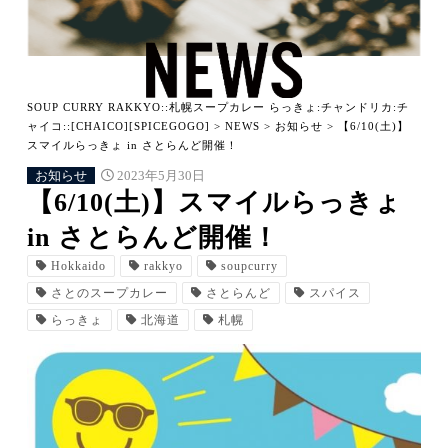
SOUP CURRY RAKKYO::札幌スープカレー らっきょ:チャンドリカ:チ
ャイコ::[CHAICO][SPICEGOGO]
>
NEWS
>
お知らせ
>
【6/10(土)】
スマイルらっきょ in さとらんど開催！
お知らせ
2023年5月30日
【6/10(土)】スマイルらっきょ
in さとらんど開催！
Hokkaido
rakkyo
soupcurry
さとのスープカレー
さとらんど
スパイス
らっきょ
北海道
札幌