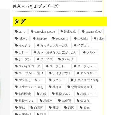
東京らっきょブラザーズ
タグ
curry
currycitysapporo
Hokkaido
japanesefood
rakkyo
Sapporo
soupcurry
specialty
spice
らっきょ
らっきょ大サーカス
イデゴウ
カレー
カレー好きな人と繋がりたい
グルメ
シーズン
スパイス
スパイス
スパイスコース
スープカレー
スープカレー
スープカレー巡り
テイクアウト
マンスリー
マンスリーカレー
メニュー
人生にスパイスを
人生にスパイスを
北海道
北海道観光大使
期間限定
札幌
札幌グルメ
札幌フード
札幌ランチ
札幌市
無化調
無添加
琴似
白石区
蕎麦
西区
観光
道産食材
限定