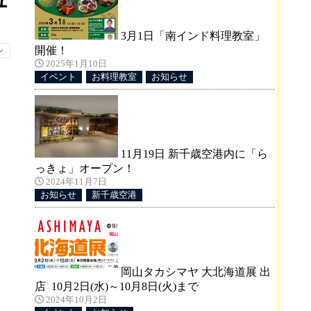
ュ
3月1日「南インド料理教室」
開催！
ン
2025年1月10日
イベント
お料理教室
お知らせ
11月19日 新千歳空港内に「ら
っきょ」オープン！
2024年11月7日
お知らせ
新千歳空港
岡山タカシマヤ 大北海道展 出
店 10月2日(水)～10月8日(火)まで
2024年10月2日