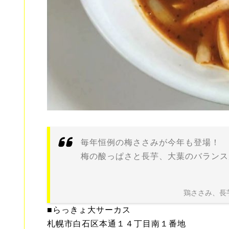
毎年恒例の梅ささみが今年も登場！
梅の酸っぱさと長芋、大葉のバランス
鶏ささみ、長
■らっきょ大サーカス
札幌市白石区本通１４丁目南１番地