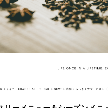
チャイコ::[CHAICO][SPICEGOGO]
>
NEWS
>
店舗
>
らっきょ大サーカス
>
【