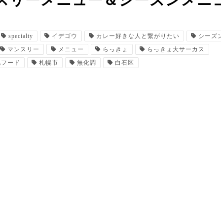
スリーメニュー＆シーズンメニ
specialty
イデゴウ
カレー好きな人と繋がりたい
シーズ
マンスリー
メニュー
らっきょ
らっきょ大サーカス
幌フード
札幌市
無化調
白石区