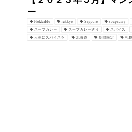
【２０２３年５月】マン
ー
Hokkaido
rakkyo
Sapporo
soupcurry
スープカレー
スープカレー巡り
スパイス
人生にスパイスを
北海道
期間限定
札