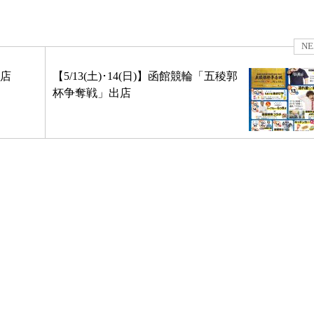
NE
出店
【5/13(土)･14(日)】函館競輪「五稜郭
杯争奪戦」出店