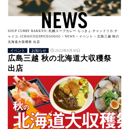
SOUP CURRY RAKKYO::札幌スープカレー らっきょ:チャンドリカ:チ
ャイコ::[CHAICO][SPICEGOGO]
>
NEWS
>
イベント
>
広島三越 秋の
北海道大収穫祭 出店
イベント
お知らせ
2022年8月30日
広島三越 秋の北海道大収穫祭
出店