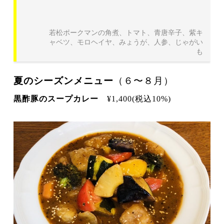
若松ポークマンの角煮、トマト、青唐辛子、紫キ
ャベツ、モロヘイヤ、みょうが、人参、じゃがい
も
夏のシーズンメニュー
（６〜８月）
黒酢豚のスープカレー
¥1,400(税込10%)