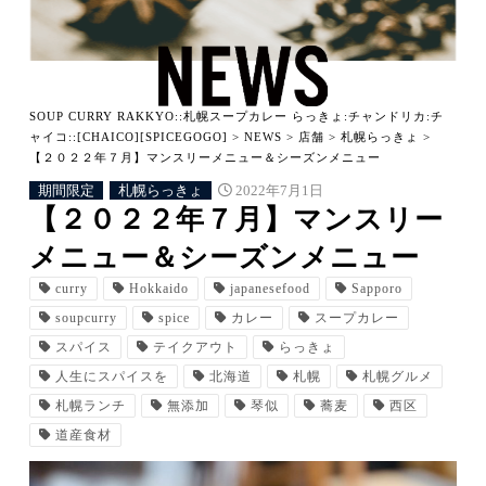
SOUP CURRY RAKKYO::札幌スープカレー らっきょ:チャンドリカ:チ
ャイコ::[CHAICO][SPICEGOGO]
>
NEWS
>
店舗
>
札幌らっきょ
>
【２０２２年７月】マンスリーメニュー＆シーズンメニュー
期間限定
札幌らっきょ
2022年7月1日
【２０２２年７月】マンスリー
メニュー＆シーズンメニュー
curry
Hokkaido
japanesefood
Sapporo
soupcurry
spice
カレー
スープカレー
スパイス
テイクアウト
らっきょ
人生にスパイスを
北海道
札幌
札幌グルメ
札幌ランチ
無添加
琴似
蕎麦
西区
道産食材