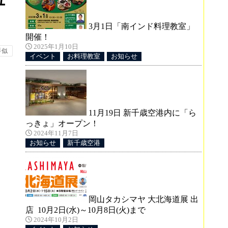
ュ
3月1日「南インド料理教室」
開催！
2025年1月10日
琴似
イベント
お料理教室
お知らせ
11月19日 新千歳空港内に「ら
っきょ」オープン！
2024年11月7日
お知らせ
新千歳空港
岡山タカシマヤ 大北海道展 出
店 10月2日(水)～10月8日(火)まで
2024年10月2日