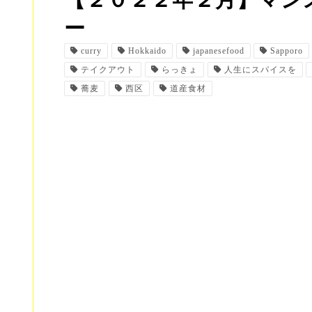
【２０２２年２月】マン
ー
curry
Hokkaido
japanesefood
Sapporo
テイクアウト
らっきょ
人生にスパイスを
蕎麦
西区
道産食材