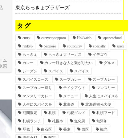
東京らっきょブラザーズ
品
タグ
curry
currycitysapporo
Hokkaido
japanesefood
rakkyo
Sapporo
soupcurry
specialty
spice
らっきょ
らっきょ大サーカス
イデゴウ
ーム
カレー
カレー好きな人と繋がりたい
グルメ
水菜
シーズン
スパイス
スパイス
スパイスコース
スープカレー
スープカレー
スープカレー巡り
テイクアウト
マンスリー
マンスリーカレー
メニュー
人生にスパイスを
人生にスパイスを
北海道
北海道観光大使
期間限定
札幌
札幌グルメ
札幌フード
札幌ランチ
札幌市
無化調
無添加
琴似
白石区
蕎麦
西区
観光
道産食材
限定