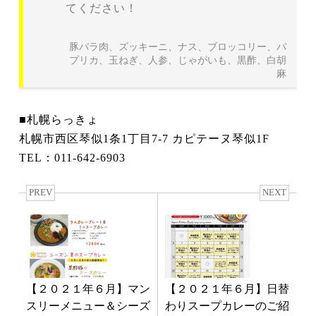
てください！
豚バラ肉、ズッキーニ、ナス、ブロッコリー、パ
プリカ、玉ねぎ、人参、じゃがいも、黒酢、白胡
麻
■札幌らっきょ
札幌市西区琴似1条1丁目7-7 カピテーヌ琴似1F
TEL：011-642-6903
PREV
NEXT
【２０２１年６月】マン
【２０２１年６月】日替
スリーメニュー＆シーズ
わりスープカレーのご紹