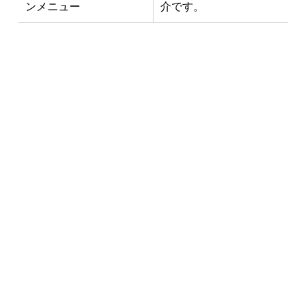
ンメニュー
介です。
最新NEWS
3月1日「南インド料理教室」開
催！
2025年1月10日
イベント
お料理教室
お知らせ
11月19日 新千歳空港内に「らっき