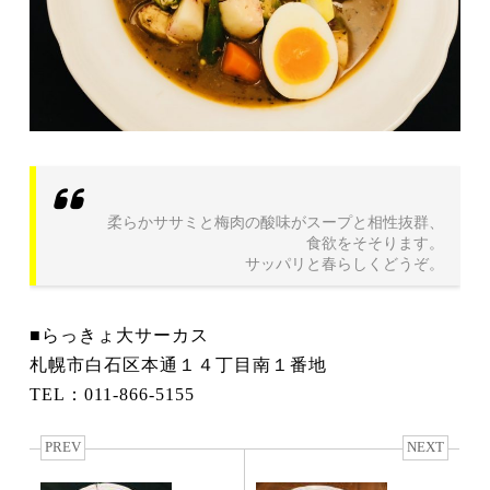
柔らかササミと梅肉の酸味がスープと相性抜群、
食欲をそそります。
サッパリと春らしくどうぞ。
■らっきょ大サーカス
札幌市白石区本通１４丁目南１番地
TEL：011-866-5155
PREV
NEXT