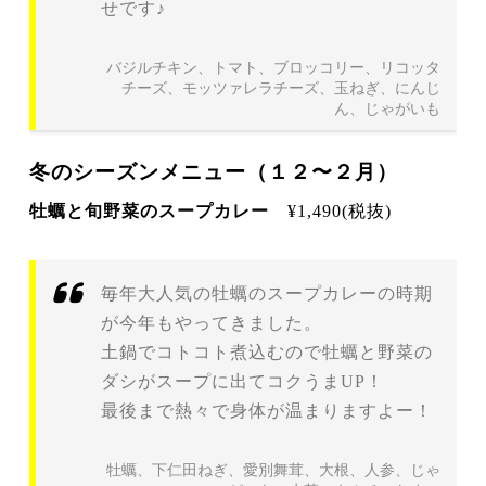
せです♪
バジルチキン、トマト、ブロッコリー、リコッタ
チーズ、モッツァレラチーズ、玉ねぎ、にんじ
ん、じゃがいも
冬のシーズンメニュー（１２〜２月）
牡蠣と旬野菜のスープカレー
¥1,490(税抜)
毎年大人気の牡蠣のスープカレーの時期
が今年もやってきました。
土鍋でコトコト煮込むので牡蠣と野菜の
ダシがスープに出てコクうまUP！
最後まで熱々で身体が温まりますよー！
牡蠣、下仁田ねぎ、愛別舞茸、大根、人参、じゃ