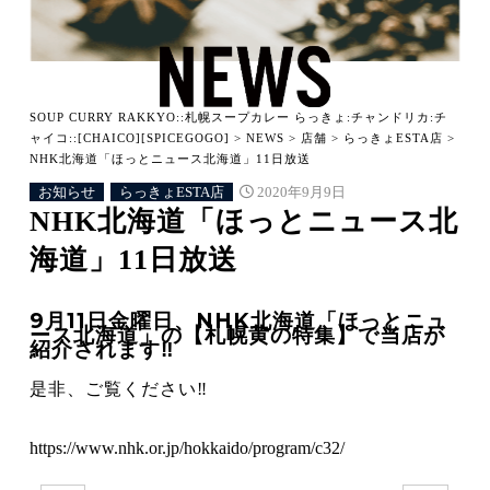
SOUP CURRY RAKKYO::札幌スープカレー らっきょ:チャンドリカ:チ
ャイコ::[CHAICO][SPICEGOGO]
>
NEWS
>
店舗
>
らっきょESTA店
>
NHK北海道「ほっとニュース北海道」11日放送
お知らせ
らっきょESTA店
2020年9月9日
NHK北海道「ほっとニュース北
海道」11日放送
9月11日金曜日、NHK北海道「ほっとニュ
ース北海道」の【札幌黄の特集】で当店が
紹介されます‼️
是非、ご覧ください‼️
https://www.nhk.or.jp/hokkaido/program/c32/