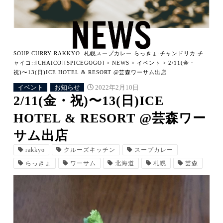
SOUP CURRY RAKKYO::札幌スープカレー らっきょ:チャンドリカ:チ
ャイコ::[CHAICO][SPICEGOGO]
>
NEWS
>
イベント
>
2/11(金・
祝)〜13(日)ICE HOTEL & RESORT @芸森ワーサム出店
イベント
お知らせ
2022年2月10日
2/11(金・祝)〜13(日)ICE
HOTEL & RESORT @芸森ワー
サム出店
rakkyo
クルーズキッチン
スープカレー
らっきょ
ワーサム
北海道
札幌
芸森