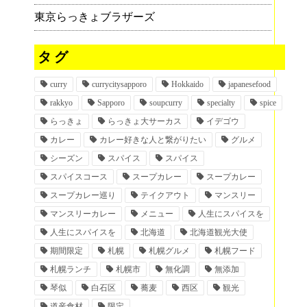
東京らっきょブラザーズ
タグ
curry
currycitysapporo
Hokkaido
japanesefood
rakkyo
Sapporo
soupcurry
specialty
spice
らっきょ
らっきょ大サーカス
イデゴウ
カレー
カレー好きな人と繋がりたい
グルメ
シーズン
スパイス
スパイス
スパイスコース
スープカレー
スープカレー
スープカレー巡り
テイクアウト
マンスリー
マンスリーカレー
メニュー
人生にスパイスを
人生にスパイスを
北海道
北海道観光大使
期間限定
札幌
札幌グルメ
札幌フード
札幌ランチ
札幌市
無化調
無添加
琴似
白石区
蕎麦
西区
観光
道産食材
限定