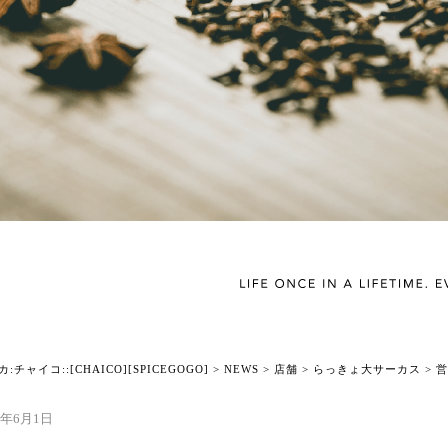
チャイコ::[CHAICO][SPICEGOGO]
>
NEWS
>
店舗
>
らっきょ大サーカス
>
営
0年6月1日