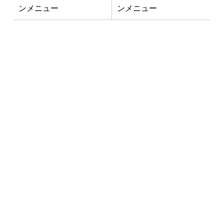
ンメニュー
ンメニュー
最新NEWS
3月1日「南インド料理教室」開
催！
2025年1月10日
イベント
お料理教室
お知らせ
11月19日 新千歳空港内に「らっき