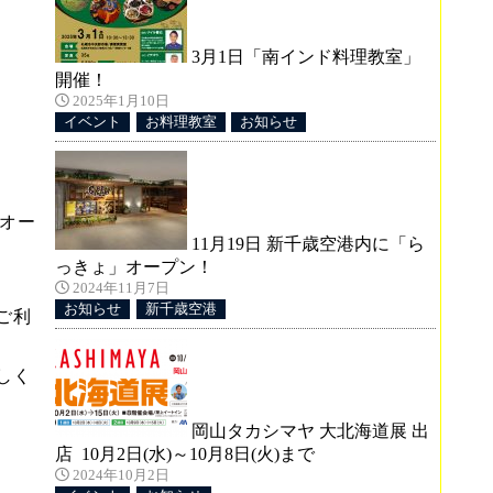
3月1日「南インド料理教室」
開催！
2025年1月10日
イベント
お料理教室
お知らせ
オー
11月19日 新千歳空港内に「ら
っきょ」オープン！
2024年11月7日
お知らせ
新千歳空港
ご利
しく
岡山タカシマヤ 大北海道展 出
店 10月2日(水)～10月8日(火)まで
2024年10月2日