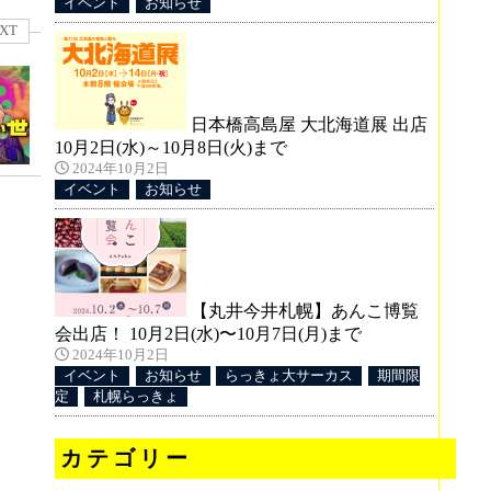
イベント
お知らせ
XT
日本橋高島屋 大北海道展 出店
10月2日(水)～10月8日(火)まで
2024年10月2日
イベント
お知らせ
【丸井今井札幌】あんこ博覧
会出店！ 10月2日(水)〜10月7日(月)まで
2024年10月2日
イベント
お知らせ
らっきょ大サーカス
期間限
定
札幌らっきょ
カテゴリー