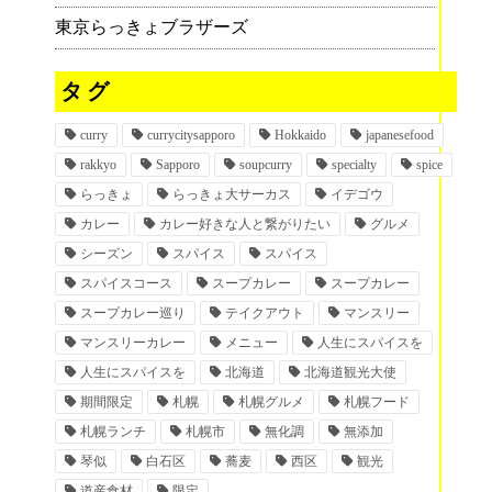
東京らっきょブラザーズ
タグ
curry
currycitysapporo
Hokkaido
japanesefood
rakkyo
Sapporo
soupcurry
specialty
spice
らっきょ
らっきょ大サーカス
イデゴウ
カレー
カレー好きな人と繋がりたい
グルメ
シーズン
スパイス
スパイス
スパイスコース
スープカレー
スープカレー
スープカレー巡り
テイクアウト
マンスリー
マンスリーカレー
メニュー
人生にスパイスを
人生にスパイスを
北海道
北海道観光大使
期間限定
札幌
札幌グルメ
札幌フード
札幌ランチ
札幌市
無化調
無添加
琴似
白石区
蕎麦
西区
観光
道産食材
限定