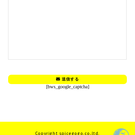
[bws_google_captcha]
Copyright spicegogo.co,ltd.