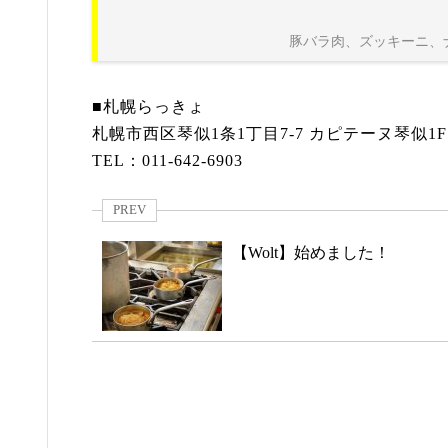
豚バラ肉、ズッキーニ、
■札幌らっきょ
札幌市西区琴似1条1丁目7-7 カピテーヌ琴似1F
TEL：011-642-6903
PREV
【Wolt】始めました！