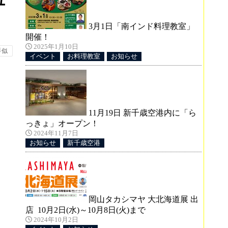
ュ
3月1日「南インド料理教室」
開催！
2025年1月10日
琴似
イベント
お料理教室
お知らせ
11月19日 新千歳空港内に「ら
っきょ」オープン！
2024年11月7日
お知らせ
新千歳空港
岡山タカシマヤ 大北海道展 出
店 10月2日(水)～10月8日(火)まで
2024年10月2日