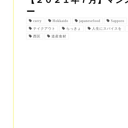
【２０２１年７月】マン
ー
curry
Hokkaido
japanesefood
Sapporo
テイクアウト
らっきょ
人生にスパイスを
西区
道産食材