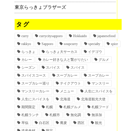
東京らっきょブラザーズ
タグ
curry
currycitysapporo
Hokkaido
japanesefood
rakkyo
Sapporo
soupcurry
specialty
spice
らっきょ
らっきょ大サーカス
イデゴウ
カレー
カレー好きな人と繋がりたい
グルメ
シーズン
スパイス
スパイス
スパイスコース
スープカレー
スープカレー
スープカレー巡り
テイクアウト
マンスリー
マンスリーカレー
メニュー
人生にスパイスを
人生にスパイスを
北海道
北海道観光大使
期間限定
札幌
札幌グルメ
札幌フード
札幌ランチ
札幌市
無化調
無添加
琴似
白石区
蕎麦
西区
観光
道産食材
限定